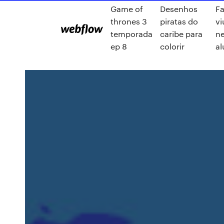
Game of
Desenhos
Fa
thrones 3
piratas do
vi
temporada
caribe para
n
ep 8
colorir
al