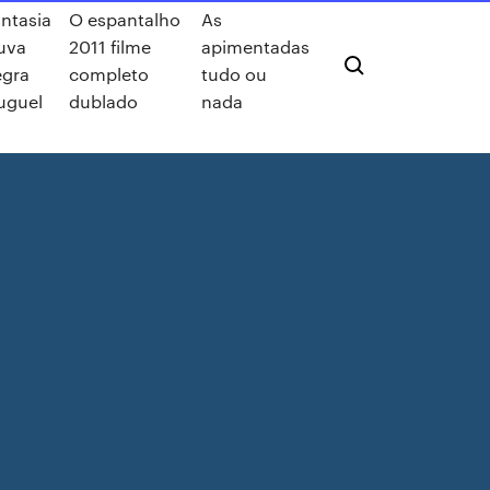
ntasia
O espantalho
As
uva
2011 filme
apimentadas
egra
completo
tudo ou
uguel
dublado
nada