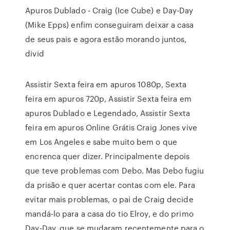
Apuros Dublado - Craig (Ice Cube) e Day-Day
(Mike Epps) enfim conseguiram deixar a casa
de seus pais e agora estão morando juntos,
divid
Assistir Sexta feira em apuros 1080p, Sexta
feira em apuros 720p, Assistir Sexta feira em
apuros Dublado e Legendado, Assistir Sexta
feira em apuros Online Grátis Craig Jones vive
em Los Angeles e sabe muito bem o que
encrenca quer dizer. Principalmente depois
que teve problemas com Debo. Mas Debo fugiu
da prisão e quer acertar contas com ele. Para
evitar mais problemas, o pai de Craig decide
mandá-lo para a casa do tio Elroy, e do primo
Day-Day, que se mudaram recentemente para o