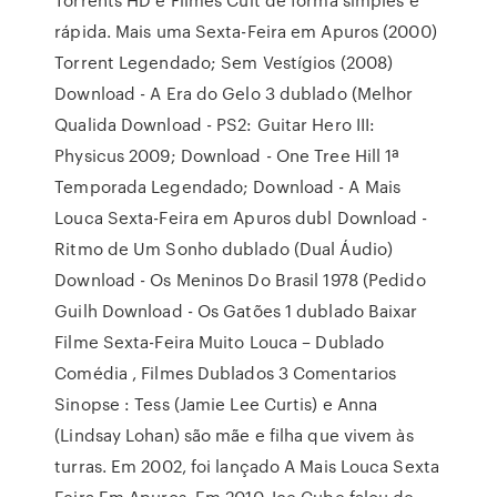
rápida. Mais uma Sexta-Feira em Apuros (2000)
Torrent Legendado; Sem Vestígios (2008)
Download - A Era do Gelo 3 dublado (Melhor
Qualida Download - PS2: Guitar Hero III:
Physicus 2009; Download - One Tree Hill 1ª
Temporada Legendado; Download - A Mais
Louca Sexta-Feira em Apuros dubl Download -
Ritmo de Um Sonho dublado (Dual Áudio)
Download - Os Meninos Do Brasil 1978 (Pedido
Guilh Download - Os Gatões 1 dublado Baixar
Filme Sexta-Feira Muito Louca – Dublado
Comédia , Filmes Dublados 3 Comentarios
Sinopse : Tess (Jamie Lee Curtis) e Anna
(Lindsay Lohan) são mãe e filha que vivem às
turras. Em 2002, foi lançado A Mais Louca Sexta
Feira Em Apuros. Em 2010, Ice Cube falou de