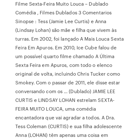
Filme Sexta-Feira Muito Louca – Dublado
Comédia , Filmes Dublados 3 Comentarios
Sinopse : Tess (Jamie Lee Curtis) e Anna
(Lindsay Lohan) são mãe e filha que vivem às
turras. Em 2002, foi lançado A Mais Louca Sexta
Feira Em Apuros. Em 2010, Ice Cube falou de
um possível quarto filme chamado A Última
Sexta Feira em Apuros, com todo o elenco
original de volta, incluindo Chris Tucker como
Smokey. Com o passar de 2011, ele disse estar
conversando com os … (Dublado) JAMIE LEE
CURTIS e LINDSAY LOHAN estrelam SEXTA-
FEIRA MUITO LOUCA, uma comédia
encantadora que vai agradar a todos. A Dra.
Tess Coleman (CURTIS) e sua filha adolescente
Anna (LOHAN) têm apenas uma coisa em