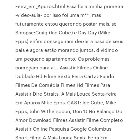
Feira_em_Apuros.html Essa foi a minha primeira
-video-aula- por isso foi uma m**, mas
futuramente estou querendo postar mais, se
Sinopse:Craig (Ice Cube) e Day-Day (Mike
Epps) enfim conseguiram deixar a casa de seus
pais e agora estão morando juntos, dividindo
um pequeno apartamento. Os problemas
começam para a … Assistir Filmes Online
Dublado Hd Filme Sexta Feira Cartaz Fundo
Filmes De Comédia Filmes Hd Filmes Para
Assistir Dire Straits. A Mais Louca Sexta-feira
Em Apuros Mike Epps. CAST: Ice Cube, Mike
Epps, John Witherspoon, Don 'D No Balanço Do
Amor Download Filmes Assistir Filme Completo
Assistir Online Pesquisa Google Columbus
Short Filme A Mais Louca Sexta Feira Em