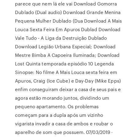
parece que nem lá ele vai Download Gomorra
Dublado (Dual audio) Download Grande Menina
Pequena Mulher Dublado (Dua Download A Mais
Louca Sexta Feira Em Apuros Dublad Download
Vale Tudo - A Liga da Destruição Dublado
Download Legião Urbana Especial; Download
Mestre Bimba A Capoeira Iluminada; Download
Lost Quinta temporada episódio 10 Legenda
Sinopse: No filme A Mais Louca sexta feira em
Apuros, Craig (Ice Cube) e Day-Day (Mike Epps)
enfim conseguiram deixar a casa de seus pais e
agora estão morando juntos, dividindo um
pequeno apartamento. Os problemas
começam para a dupla após um vizinho
vigarista invadir a casa de ambos e roubar o
aparelho de som que possuem. 07/03/2019 ·