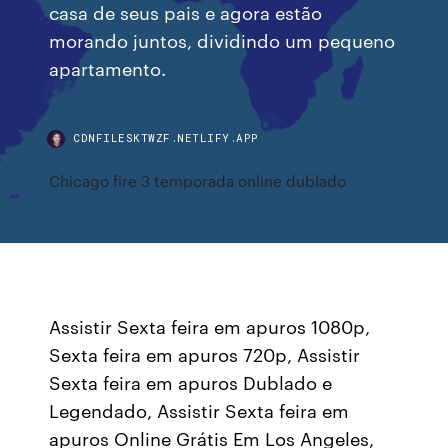
casa de seus pais e agora estão
morando juntos, dividindo um pequeno
apartamento.
CDNFILESKTWZF.NETLIFY.APP
Chicago fire 3 temporada online dublado
Assistir Sexta feira em apuros 1080p,
Sexta feira em apuros 720p, Assistir
Sexta feira em apuros Dublado e
Legendado, Assistir Sexta feira em
apuros Online Grátis Em Los Angeles,