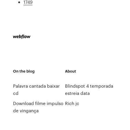
1749
On the blog
About
Palavra cantada baixar
Blindspot 4 temporada
cd
estreia data
Download filme impulso
Rich jc
de vingança