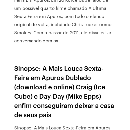
um possível quarto filme chamado A Última
Sexta Feira em Apuros, com todo o elenco
original de volta, incluindo Chris Tucker como
Smokey. Com o passar de 2011, ele disse estar
conversando com os …
Sinopse: A Mais Louca Sexta-
Feira em Apuros Dublado
(download e online) Craig (Ice
Cube) e Day-Day (Mike Epps)
enfim conseguiram deixar a casa
de seus pais
Sinopse: A Mais Louca Sexta-Feira em Apuros