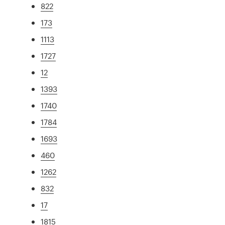
822
173
1113
1727
12
1393
1740
1784
1693
460
1262
832
17
1815