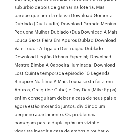
subúrbio depois de ganhar na loteria. Mas
parece que nem lá ele vai Download Gomorra
Dublado (Dual audio) Download Grande Menina
Pequena Mulher Dublado (Dua Download A Mais
Louca Sexta Feira Em Apuros Dublad Download
Vale Tudo - A Liga da Destruição Dublado
Download Legião Urbana Especial; Download
Mestre Bimba A Capoeira Iluminada; Download
Lost Quinta temporada episódio 10 Legenda
Sinopse: No filme A Mais Louca sexta feira em
Apuros, Craig (Ice Cube) e Day-Day (Mike Epps)
enfim conseguiram deixar a casa de seus pais e
agora estão morando juntos, dividindo um
pequeno apartamento. Os problemas
começam para a dupla após um vizinho
vigarista invadir a casa de ambos e roubar o