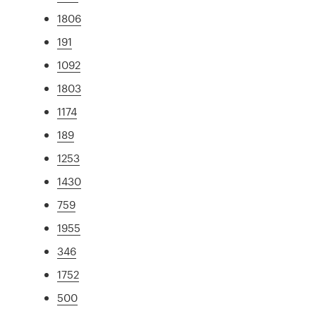
1806
191
1092
1803
1174
189
1253
1430
759
1955
346
1752
500