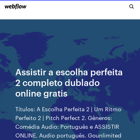
Assistir a escolha perfeita
2 completo dublado
online gratis
Títulos: A Escolha Perfeita 2 | Um Ritmo
Perfeito 2 | Pitch Perfect 2. Gêneros:
Comédia Audio: Português e ASSISTIR
ONLINE. Audio português. Gounlimited