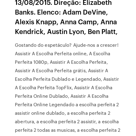
13/08/2015. Direção: Elizabeth
Banks. Elenco: Adam DeVine,
Alexis Knapp, Anna Camp, Anna
Kendrick, Austin Lyon, Ben Platt,
Gostando do espetáculo? Ajude-nos a crescer!
Assistir A Escolha Perfeita online, A Escolha
Perfeita 1080p, Assistir A Escolha Perfeita,
Assistir A Escolha Perfeita grátis, Assistir A
Escolha Perfeita Dublado e Legendado, Assistir
A Escolha Perfeita TopFlix, Assistir A Escolha
Perfeita Online Dublado, Assistir A Escolha
Perfeita Online Legendado a escolha perfeita 2
assistir online dublado, a escolha perfeita 2
abertura, a escolha perfeita 2 assistir, a escolha
perfeita 2 todas as musicas, a escolha perfeita 2