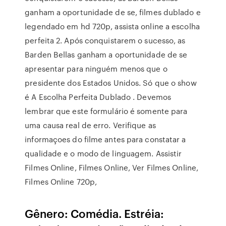
ganham a oportunidade de se, filmes dublado e
legendado em hd 720p, assista online a escolha
perfeita 2. Após conquistarem o sucesso, as
Barden Bellas ganham a oportunidade de se
apresentar para ninguém menos que o
presidente dos Estados Unidos. Só que o show
é A Escolha Perfeita Dublado . Devemos
lembrar que este formulário é somente para
uma causa real de erro. Verifique as
informaçoes do filme antes para constatar a
qualidade e o modo de linguagem. Assistir
Filmes Online, Filmes Online, Ver Filmes Online,
Filmes Online 720p,
Gênero: Comédia. Estréia: