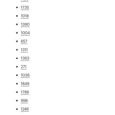
1735
1018
1390
1004
657
1311
1363
271
1036
1849
1786
996
1246