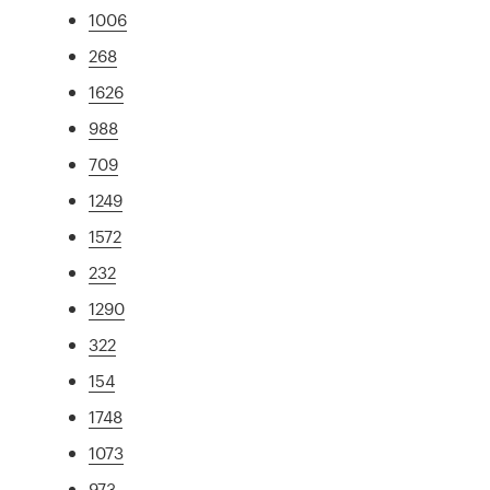
1006
268
1626
988
709
1249
1572
232
1290
322
154
1748
1073
973