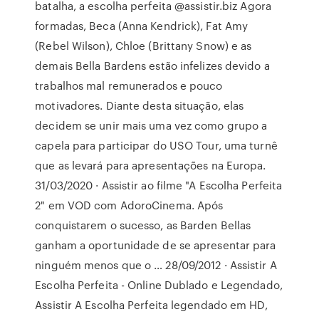
batalha, a escolha perfeita @assistir.biz Agora
formadas, Beca (Anna Kendrick), Fat Amy
(Rebel Wilson), Chloe (Brittany Snow) e as
demais Bella Bardens estão infelizes devido a
trabalhos mal remunerados e pouco
motivadores. Diante desta situação, elas
decidem se unir mais uma vez como grupo a
capela para participar do USO Tour, uma turnê
que as levará para apresentações na Europa.
31/03/2020 · Assistir ao filme "A Escolha Perfeita
2" em VOD com AdoroCinema. Após
conquistarem o sucesso, as Barden Bellas
ganham a oportunidade de se apresentar para
ninguém menos que o … 28/09/2012 · Assistir A
Escolha Perfeita - Online Dublado e Legendado,
Assistir A Escolha Perfeita legendado em HD,