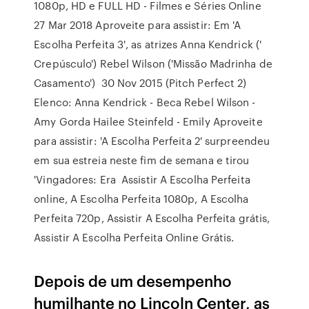
1080p, HD e FULL HD - Filmes e Séries Online
27 Mar 2018 Aproveite para assistir: Em 'A
Escolha Perfeita 3', as atrizes Anna Kendrick ('
Crepúsculo') Rebel Wilson ('Missão Madrinha de
Casamento') 30 Nov 2015 (Pitch Perfect 2)
Elenco: Anna Kendrick - Beca Rebel Wilson -
Amy Gorda Hailee Steinfeld - Emily Aproveite
para assistir: 'A Escolha Perfeita 2' surpreendeu
em sua estreia neste fim de semana e tirou
'Vingadores: Era Assistir A Escolha Perfeita
online, A Escolha Perfeita 1080p, A Escolha
Perfeita 720p, Assistir A Escolha Perfeita grátis,
Assistir A Escolha Perfeita Online Grátis.
Depois de um desempenho
humilhante no Lincoln Center, as