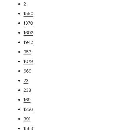
2
1550
1370
1602
1942
953
1079
669
23
238
169
1256
391
1563