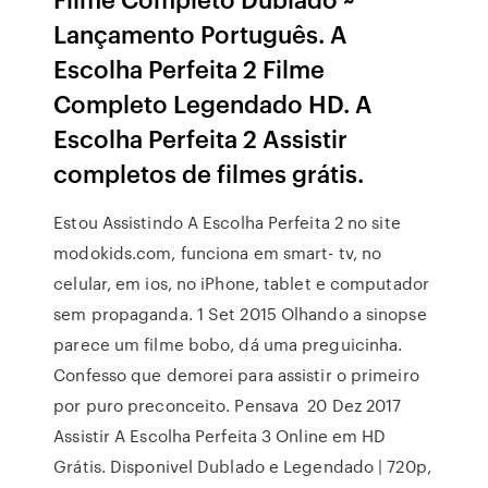
Lançamento Português. A
Escolha Perfeita 2 Filme
Completo Legendado HD. A
Escolha Perfeita 2 Assistir
completos de filmes grátis.
Estou Assistindo A Escolha Perfeita 2 no site
modokids.com, funciona em smart- tv, no
celular, em ios, no iPhone, tablet e computador
sem propaganda. 1 Set 2015 Olhando a sinopse
parece um filme bobo, dá uma preguicinha.
Confesso que demorei para assistir o primeiro
por puro preconceito. Pensava 20 Dez 2017
Assistir A Escolha Perfeita 3 Online em HD
Grátis. Disponivel Dublado e Legendado | 720p,