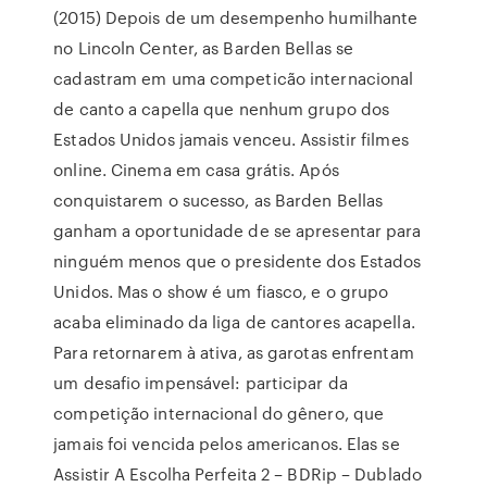
(2015) Depois de um desempenho humilhante
no Lincoln Center, as Barden Bellas se
cadastram em uma competicão internacional
de canto a capella que nenhum grupo dos
Estados Unidos jamais venceu. Assistir filmes
online. Cinema em casa grátis. Após
conquistarem o sucesso, as Barden Bellas
ganham a oportunidade de se apresentar para
ninguém menos que o presidente dos Estados
Unidos. Mas o show é um fiasco, e o grupo
acaba eliminado da liga de cantores acapella.
Para retornarem à ativa, as garotas enfrentam
um desafio impensável: participar da
competição internacional do gênero, que
jamais foi vencida pelos americanos. Elas se
Assistir A Escolha Perfeita 2 – BDRip – Dublado