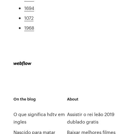
1694
1072
1968
On the blog
About
O que significa hdtv em
Assistir o rei leão 2019
ingles
dublado gratis
Nascido para matar
Baixar melhores filmes