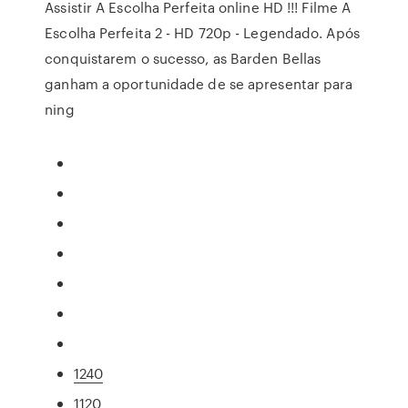
Assistir A Escolha Perfeita online HD !!! Filme A
Escolha Perfeita 2 - HD 720p - Legendado. Após
conquistarem o sucesso, as Barden Bellas
ganham a oportunidade de se apresentar para
ning
1240
1120