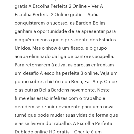
grátis A Escolha Perfeita 2 Online – Ver A
Escolha Perfeita 2 Online grátis – Após
conquistarem o sucesso, as Barden Bellas
ganham a oportunidade de se apresentar para
ninguém menos que o presidente dos Estados
Unidos. Mas o show é um fiasco, e o grupo
acaba eliminado da liga de cantores acapella.
Para retornarem à ativa, as garotas enfrentam
um desafio A escolha perfeita 3 online. Veja um
pouco sobre a história da Beca, Fat Amy, Chloe
e as outras Bella Bardens novamente. Neste
filme elas estão infelizes com o trabalho e
decidem se reunir novamente para uma nova
turnê que pode mudar suas vidas de forma que
elas se livrem do trabalho. A Escolha Perfeita
Dublado online HD gratis – Charlie é um