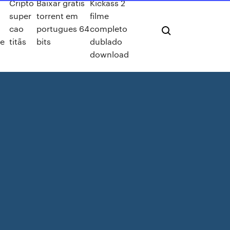
Cripto
Baixar gratis
Kickass 2
super
torrent em
filme
cao
portugues 64
completo
ne
titãs
bits
dublado
download