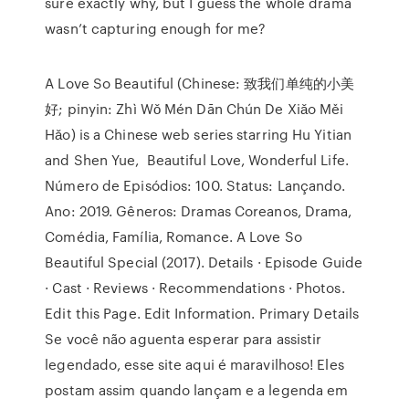
sure exactly why, but I guess the whole drama
wasn’t capturing enough for me?
A Love So Beautiful (Chinese: 致我们单纯的小美
好; pinyin: Zhì Wǒ Mén Dān Chún De Xiǎo Měi
Hǎo) is a Chinese web series starring Hu Yitian
and Shen Yue, Beautiful Love, Wonderful Life.
Número de Episódios: 100. Status: Lançando.
Ano: 2019. Gêneros: Dramas Coreanos, Drama,
Comédia, Família, Romance. A Love So
Beautiful Special (2017). Details · Episode Guide
· Cast · Reviews · Recommendations · Photos.
Edit this Page. Edit Information. Primary Details
Se você não aguenta esperar para assistir
legendado, esse site aqui é maravilhoso! Eles
postam assim quando lançam e a legenda em