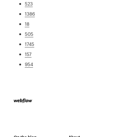
523
1386
18
505
1745
157
954
On the blog
About