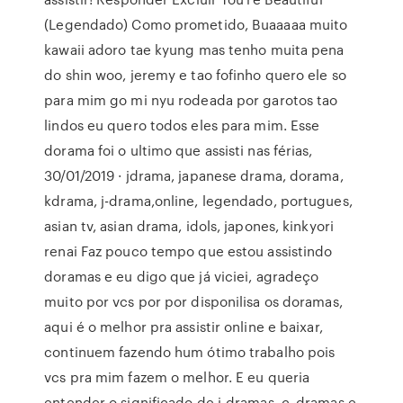
(Legendado) Como prometido, Buaaaaa muito
kawaii adoro tae kyung mas tenho muita pena
do shin woo, jeremy e tao fofinho quero ele so
para mim go mi nyu rodeada por garotos tao
lindos eu quero todos eles para mim. Esse
dorama foi o ultimo que assisti nas férias,
30/01/2019 · jdrama, japanese drama, dorama,
kdrama, j-drama,online, legendado, portugues,
asian tv, asian drama, idols, japones, kinkyori
renai Faz pouco tempo que estou assistindo
doramas e eu digo que já viciei, agradeço
muito por vcs por por disponilisa os doramas,
aqui é o melhor pra assistir online e baixar,
continuem fazendo hum ótimo trabalho pois
vcs pra mim fazem o melhor. E eu queria
entender o significado de j-dramas, c~dramas e