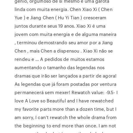
genio, orgulhoso de si mesmo e uma garota
linda com muita energia. Chen Xiao Xi ( Chen
Yue ) e Jiang Chen ( Hu Yi Tian ) cresceram
juntos durante seus 19 anos. Xiao Xi é uma
jovem com muita energia e de alguma maneira
, terminou demostrando seu amor por a Jiang
Chen , mais Chen a dispensou . Xiao Xi não se
rendeu e … A pedidos de muitos estamos
aumentando o tamanho das legendas nos
dramas que irão ser lançados a partir de agora!
As legendas que já foram postadas por ventura
permanecerá sem mexer! Rewatch value: -9.5- I
love A Love so Beautiful and I have rewatched
my favorite parts more than a dozen time, but I
am sorry, I can’t rewatch the whole drama from
the beginning to end more than once. I am not