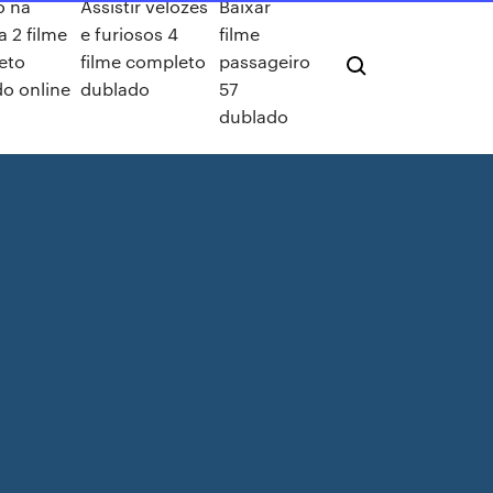
o na
Assistir velozes
Baixar
a 2 filme
e furiosos 4
filme
eto
filme completo
passageiro
o online
dublado
57
dublado