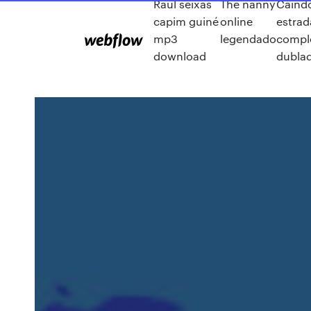
Raul seixas
The nanny
Caind
capim guiné
online
estrad
mp3
legendado
compl
download
dublad