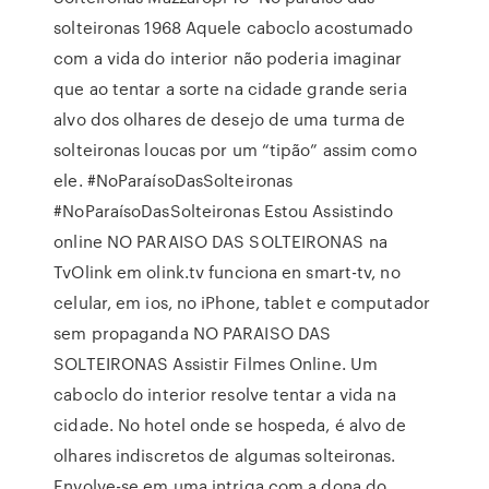
solteironas 1968 Aquele caboclo acostumado
com a vida do interior não poderia imaginar
que ao tentar a sorte na cidade grande seria
alvo dos olhares de desejo de uma turma de
solteironas loucas por um “tipão” assim como
ele. #NoParaísoDasSolteironas
#NoParaísoDasSolteironas Estou Assistindo
online NO PARAISO DAS SOLTEIRONAS na
TvOlink em olink.tv funciona en smart-tv, no
celular, em ios, no iPhone, tablet e computador
sem propaganda NO PARAISO DAS
SOLTEIRONAS Assistir Filmes Online. Um
caboclo do interior resolve tentar a vida na
cidade. No hotel onde se hospeda, é alvo de
olhares indiscretos de algumas solteironas.
Envolve-se em uma intriga com a dona do