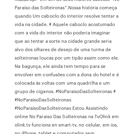
Paraíso das Solteironas”.Nossa história começa
quando Um caboclo do interior resolve tentar a
vida na cidade. # Aquele caboclo acostumado
com a vida do interior não poderia imaginar
que ao tentar a sorte na cidade grande seria
alvo dos olhares de desejo de uma turma de
solteironas loucas por um tipão assim como ele.
Na bagunça, ele ainda tem tempo para se
envolver em confusões com a dona do hotel e é
colocada às voltas com uma quadrilha e um
grupo de ciganos. #NoParaísoDasSolteironas #
#NoParaísoDasSolteironas
#NoParaísoDasSolteironas Estou Assistindo
online No Paraiso Das Solteironas na TvOlink em
olink.tv funciona en smart-tv, no celular, em ios,
no iPhone, tablet e computador sem