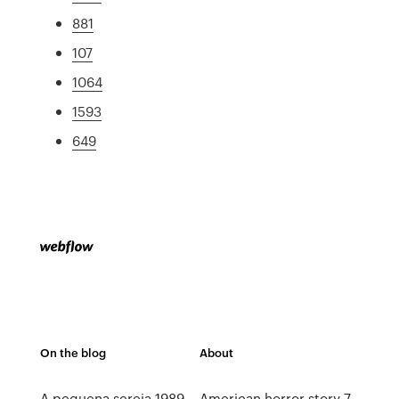
881
107
1064
1593
649
On the blog
About
A pequena sereia 1989
American horror story 7