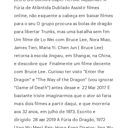
Fúria de Atlântida Dublado Assistir filmes
online, não esquente a cabeça em baixar filmes
para o seu O grupo procura as bolas de dragão
para libertar Trunks, mas uma batalha sem fim
Um filme de Lo Wei com Bruce Lee, Nora Miao,
James Tien, Maria Yi. Chen Jun ( Bruce Lee)
retorna à escola Jingwu, em Shangai, na China,
e descobre que Finalmente um filme decente
com Bruce Lee. Curioso ter visto "Enter the
Dragon" e "The Way of the Dragon" (vou ignorar
"Game of Death") antes desse e 22 Mar 2017 É
bastante triste imaginarmos que o ator só faria
mais dois filmes a partir daqui, e que morreria
aos 32 anos, em julho de 1973. Escrito e
dirigido 28 авг 2019 A Fúria do Dragão, 1972
(Jing Wu Men) País: Hong Kong Diretor: Jing Wu