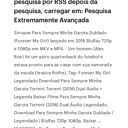
pesquisa por RSS depois da
pesquisa, carregar em: Pesquisa
Extremamente Avançada
Sinopse Para Sempre Minha Garota Dublado
(Forever My Girl) lançado em 2018 BluRay 720p
e 1080p em MKV e MP4. - Um homem (Alex
Roe) foi um astro quarterback do futebol e
estava pronto para se casar com sua namorada
da escola (Jessica Rothe). Tag: Forever My Girl
Legendado Download Para Sempre Minha
Garota Torrent Torrent (2018) Dual Áudio +
Legenda Baixar Filme Para Sempre Minha
Garota Torrent (2018) Dual Áudio Legendado,
Download Para Sempre Minha Garota Dublado /
Legendado | BluRay 720p 1080p, Baixar …