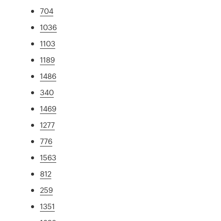
704
1036
1103
1189
1486
340
1469
1277
776
1563
812
259
1351