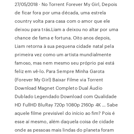
27/05/2018 · No Torrent Forever My Girl, Depois
de ficar fora por uma década, uma estrela
country volta para casa com o amor que ele
deixou para trás.Liam a deixou no altar por uma
chance de fama e fortuna. Oito anos depois,
Liam retorna à sua pequena cidade natal pela
primeira vez como um artista mundialmente
famoso, mas nem mesmo seu próprio pai está
feliz em vê-lo. Para Sempre Minha Garota
(Forever My Girl) Baixar Filme via Torrent
Download Magnet Completo Dual Áudio
Dublado Legendado Download com Qualidade
HD FullHD BluRay 720p 1080p 2160p 4K … Sabe
aquele filme previsível do início ao fim? Pois é
esse aí mesmo, além daquela coisa de cidade
onde as pessoas mais lindas do planeta foram