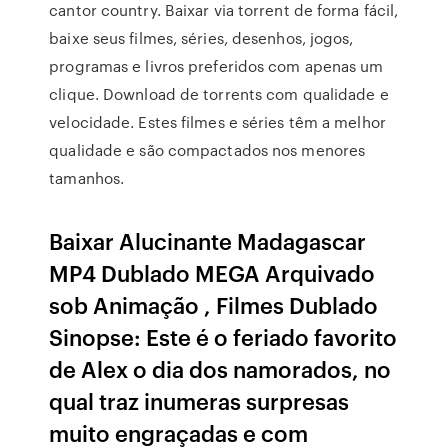
cantor country. Baixar via torrent de forma fácil,
baixe seus filmes, séries, desenhos, jogos,
programas e livros preferidos com apenas um
clique. Download de torrents com qualidade e
velocidade. Estes filmes e séries têm a melhor
qualidade e são compactados nos menores
tamanhos.
Baixar Alucinante Madagascar
MP4 Dublado MEGA Arquivado
sob Animação , Filmes Dublado
Sinopse: Este é o feriado favorito
de Alex o dia dos namorados, no
qual traz inumeras surpresas
muito engraçadas e com