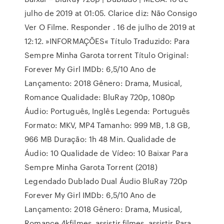
julho de 2019 at 01:05. Clarice diz: Não Consigo
Ver O Filme. Responder . 16 de julho de 2019 at
12:12. »INFORMAÇÕES« Título Traduzido: Para
Sempre Minha Garota torrent Título Original:
Forever My Girl IMDb: 6,5/10 Ano de
Lançamento: 2018 Gênero: Drama, Musical,
Romance Qualidade: BluRay 720p, 1080p
Áudio: Português, Inglês Legenda: Português
Formato: MKV, MP4 Tamanho: 999 MB, 1.8 GB,
966 MB Duração: 1h 48 Min. Qualidade de
Áudio: 10 Qualidade de Vídeo: 10 Baixar Para
Sempre Minha Garota Torrent (2018)
Legendado Dublado Dual Áudio BluRay 720p
Forever My Girl IMDb: 6,5/10 Ano de
Lançamento: 2018 Gênero: Drama, Musical,
Romance 4kfilmes, assistir filmes, assistir Para