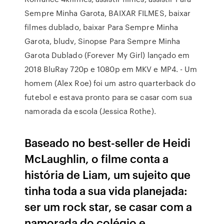
Sempre Minha Garota, BAIXAR FILMES, baixar
filmes dublado, baixar Para Sempre Minha
Garota, bludv, Sinopse Para Sempre Minha
Garota Dublado (Forever My Girl) lançado em
2018 BluRay 720p e 1080p em MKV e MP4. - Um
homem (Alex Roe) foi um astro quarterback do
futebol e estava pronto para se casar com sua
namorada da escola (Jessica Rothe).
Baseado no best-seller de Heidi
McLaughlin, o filme conta a
história de Liam, um sujeito que
tinha toda a sua vida planejada:
ser um rock star, se casar com a
namorada do colégio e …