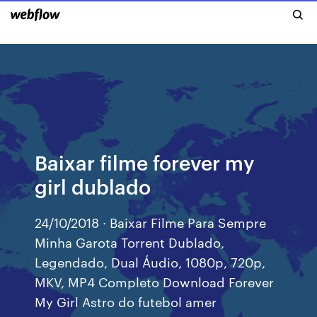
Baixar filme forever my
girl dublado
24/10/2018 · Baixar Filme Para Sempre
Minha Garota Torrent Dublado,
Legendado, Dual Áudio, 1080p, 720p,
MKV, MP4 Completo Download Forever
My Girl Astro do futebol amer