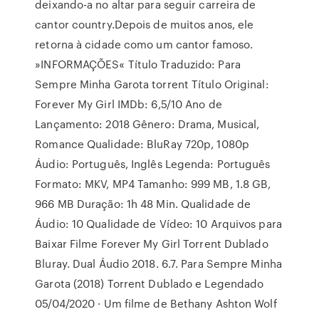
deixando-a no altar para seguir carreira de
cantor country.Depois de muitos anos, ele
retorna à cidade como um cantor famoso.
»INFORMAÇÕES« Título Traduzido: Para
Sempre Minha Garota torrent Título Original:
Forever My Girl IMDb: 6,5/10 Ano de
Lançamento: 2018 Gênero: Drama, Musical,
Romance Qualidade: BluRay 720p, 1080p
Áudio: Português, Inglês Legenda: Português
Formato: MKV, MP4 Tamanho: 999 MB, 1.8 GB,
966 MB Duração: 1h 48 Min. Qualidade de
Áudio: 10 Qualidade de Vídeo: 10 Arquivos para
Baixar Filme Forever My Girl Torrent Dublado
Bluray. Dual Áudio 2018. 6.7. Para Sempre Minha
Garota (2018) Torrent Dublado e Legendado
05/04/2020 · Um filme de Bethany Ashton Wolf