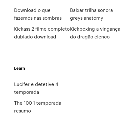
Download o que
Baixar trilha sonora
fazemos nas sombras
greys anatomy
Kickass 2 filme completo
Kickboxing a vingança
dublado download
do dragão elenco
Learn
Lucifer e detetive 4
temporada
The 100 1 temporada
resumo