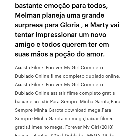
bastante emoção para todos,
Melman planeja uma grande
surpresa para Gloria , e Marty vai
tentar impressionar um novo
amigo e todos querem ter em
suas mãos a poção do amor.
Assista Filme! Forever My Girl Completo
Dublado Online filme completo dublado online,
Assista Filme! Forever My Girl Completo
Dublado Online assistir filme completo gratis
baixar e assistir Para Sempre Minha Garota,Para
Sempre Minha Garota download mega,Para
Sempre Minha Garota no mega,baixar filmes
gratis,filmes no mega. Forever My Girl (2018)
Baixar – BluRay 720p | Dublado | MEGA. 16 de