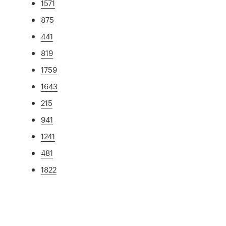
1571
875
441
819
1759
1643
215
941
1241
481
1822