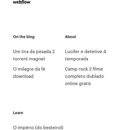
On the blog
About
Um tira da pesada 2
Lucifer e detetive 4
torrent magnet
temporada
O milagre da fé
Camp rock 2 filme
download
completo dublado
online gratis
Learn
O império (do besteirol)