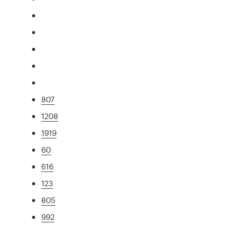
807
1208
1919
60
616
123
805
992