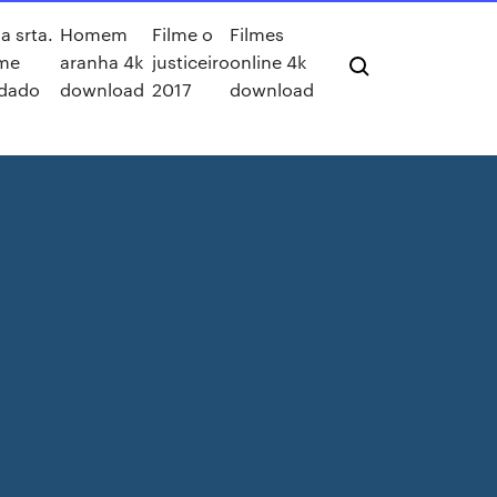
a srta.
Homem
Filme o
Filmes
lme
aranha 4k
justiceiro
online 4k
ndado
download
2017
download