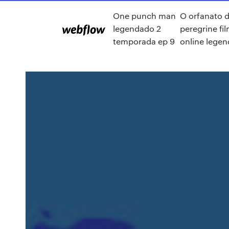
One punch man
O orfanato d
legendado 2
peregrine fi
temporada ep 9
online lege