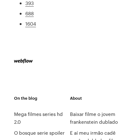
393
688
1604
On the blog
About
Mega filmes series hd
Baixar filme o jovem
2.0
frankenstein dublado
O bosque serie spoiler
E aí meu irmão cadê