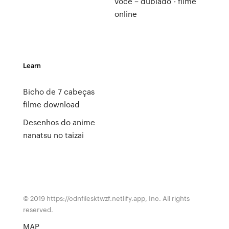
você – dublado - filme
online
Learn
Bicho de 7 cabeças
filme download
Desenhos do anime
nanatsu no taizai
© 2019 https://cdnfilesktwzf.netlify.app, Inc. All rights
reserved.
MAP