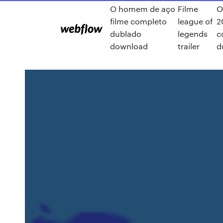
O homem de aço
Filme
O
filme completo
league of
2
dublado
legends
c
download
trailer
d