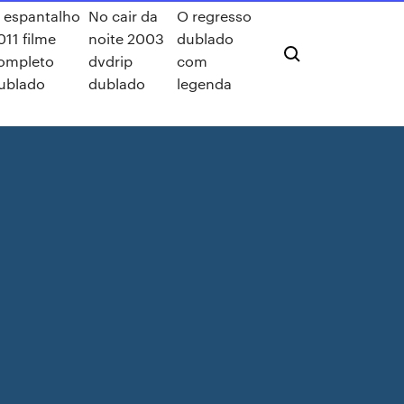
 espantalho
No cair da
O regresso
011 filme
noite 2003
dublado
ompleto
dvdrip
com
ublado
dublado
legenda