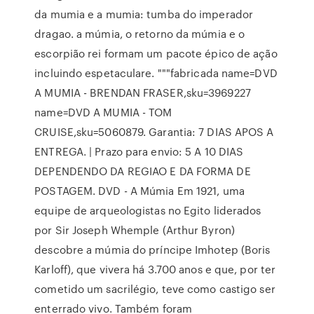
da mumia e a mumia: tumba do imperador
dragao. a múmia, o retorno da múmia e o
escorpião rei formam um pacote épico de ação
incluindo espetaculare. """fabricada name=DVD
A MUMIA - BRENDAN FRASER,sku=3969227
name=DVD A MUMIA - TOM
CRUISE,sku=5060879. Garantia: 7 DIAS APOS A
ENTREGA. | Prazo para envio: 5 A 10 DIAS
DEPENDENDO DA REGIAO E DA FORMA DE
POSTAGEM. DVD - A Múmia Em 1921, uma
equipe de arqueologistas no Egito liderados
por Sir Joseph Whemple (Arthur Byron)
descobre a múmia do príncipe Imhotep (Boris
Karloff), que vivera há 3.700 anos e que, por ter
cometido um sacrilégio, teve como castigo ser
enterrado vivo. Também foram