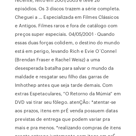
episódios. Os 3 discos trazem a série completa.
Cheguei a … Especializada em Filmes Clássicos
e Antigos. Filmes raros e fora de catálogo com
preços super especiais. 04/05/2001 · Quando
essas duas forças colidem, o destino do mundo
está em perigo, levando Rich e Evie O´Connel
(Brendan Fraser e Rachel Weisz) a uma
desesperada batalha para salvar o mundo da
maldade e resgatar seu filho das garras de
Imhothep antes que seja tarde demais. Com
extras Espetaculares, “O Retorno da Múmia” em
DVD vai tirar seu fôlego. atenÇÃo: *atentar-se
aos prazos, itens em prÉ venda possuem datas
previstas de entrega que podem variar pra
mais e pra menos. *realizando compras de itens
pronta entrega juntamente com itens em prÉ-