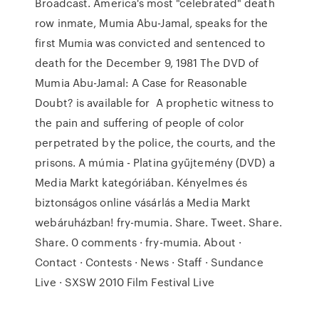
Broadcast. America's most "celebrated" death
row inmate, Mumia Abu-Jamal, speaks for the
first Mumia was convicted and sentenced to
death for the December 9, 1981 The DVD of
Mumia Abu-Jamal: A Case for Reasonable
Doubt? is available for A prophetic witness to
the pain and suffering of people of color
perpetrated by the police, the courts, and the
prisons. A múmia - Platina gyűjtemény (DVD) a
Media Markt kategóriában. Kényelmes és
biztonságos online vásárlás a Media Markt
webáruházban! fry-mumia. Share. Tweet. Share.
Share. 0 comments · fry-mumia. About ·
Contact · Contests · News · Staff · Sundance
Live · SXSW 2010 Film Festival Live