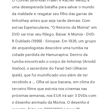
uma desesperada batalha para salvar o mundo
da maldade e resgatar seu filho das garras de
Imhothep antes que seja tarde demais. Com
extras Espetaculares, “O Retorno da Múmia” em
DVD vai tirar seu fôlego. Baixar A Múmia - DVD-
R Dublado (1999) - Sinopse: Em 1926, um grupo
de arqueologistas descobre uma tumba na
cidade perdida de Hamunaptra. Dentro da
tumba encontrado o corpo de Imhotep (Arnold
Vosloo), o sacerdote do Faraó Seti (Aharon
Ipalé), que foi mumificado vivo além de ter
recebido a … Olha só que bacana, em clima do
terceiro filme que estreia nos cinemas nas
próximas semanas, nos EUA irá sair 3 DVDs com
o desenho animado da Múmia. O desenho é
recente, feito em 2001/2003 e teve 26