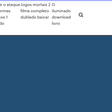
ir o ataque
Jogos mortais 2
O
ermes
filme completo
iluminado
tos 1
dublado baixar
download
do
livro