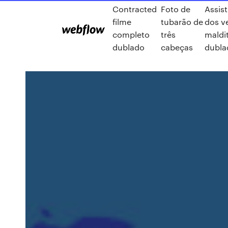
Contracted
Foto de
Assist
filme
tubarão de
dos v
completo
três
maldi
dublado
cabeças
dubla