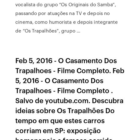
vocalista do grupo “Os Originais do Samba”,
passando por atuações na TV e depois no
cinema, como humorista e depois integrante
de “Os Trapalhões”, grupo …
Feb 5, 2016 - O Casamento Dos
Trapalhoes - Filme Completo. Feb
5, 2016 - O Casamento Dos
Trapalhoes - Filme Completo .
Salvo de youtube.com. Descubra
ideias sobre Os Trapalhões Do
tempo em que estes carros
corriam em SP: exposição