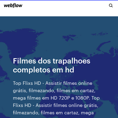
Filmes dos trapalhoes
completos em hd
Top Flixs HD - Assistir filmes online
grátis, filmezando, filmes em cartaz,
mega filmes em HD 720P e 1080P. Top
Flixs HD - Assistir filmes online grátis,
filmezando, filmes em cartaz, mega