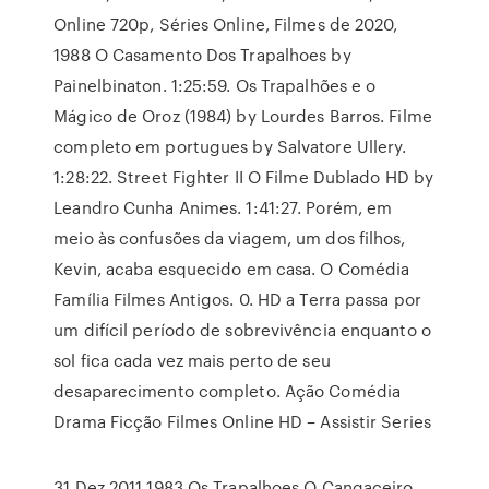
Online 720p, Séries Online, Filmes de 2020,
1988 O Casamento Dos Trapalhoes by
Painelbinaton. 1:25:59. Os Trapalhões e o
Mágico de Oroz (1984) by Lourdes Barros. Filme
completo em portugues by Salvatore Ullery.
1:28:22. Street Fighter II O Filme Dublado HD by
Leandro Cunha Animes. 1:41:27. Porém, em
meio às confusões da viagem, um dos filhos,
Kevin, acaba esquecido em casa. O Comédia
Família Filmes Antigos. 0. HD a Terra passa por
um difícil período de sobrevivência enquanto o
sol fica cada vez mais perto de seu
desaparecimento completo. Ação Comédia
Drama Ficção Filmes Online HD – Assistir Series
31 Dez 2011 1983 Os Trapalhoes O Cangaceiro