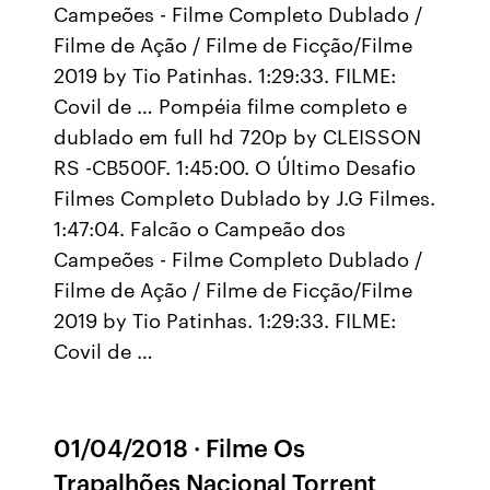
Campeões - Filme Completo Dublado /
Filme de Ação / Filme de Ficção/Filme
2019 by Tio Patinhas. 1:29:33. FILME:
Covil de … Pompéia filme completo e
dublado em full hd 720p by CLEISSON
RS -CB500F. 1:45:00. O Último Desafio
Filmes Completo Dublado by J.G Filmes.
1:47:04. Falcão o Campeão dos
Campeões - Filme Completo Dublado /
Filme de Ação / Filme de Ficção/Filme
2019 by Tio Patinhas. 1:29:33. FILME:
Covil de …
01/04/2018 · Filme Os
Trapalhões Nacional Torrent