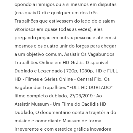
opondo a inimigos ou a si mesmos em disputas
(nas quais Didi e qualquer um dos três
Trapalhões que estivessem do lado dele saíam
vitoriosos em quase todas as vezes), eles
pregando peças em outras pessoas e até em si
mesmos e os quatro unindo forças para chegar
a um objetivo comum. Assistir Os Vagabundos
Trapalhões Online em HD Grátis. Disponivel
Dublado e Legendado | 720p, 1080p, HD e FULL
HD - Filmes e Séries Online - Central Flix. Os
Vagabundos Trapalhões ”FULL HD DUBLADO”
filme completo dublado, 27/08/2019 · Ao
Assistir Mussum - Um Filme do Cacildis HD
Dublado, O documentário conta a trajetória do
músico e comediante Mussum de forma
irreverente e com estética gráfica inovadora