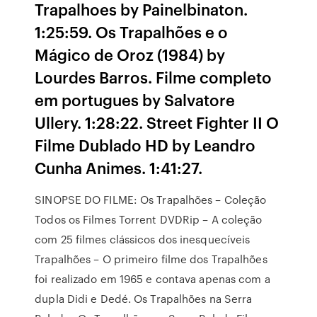
Trapalhoes by Painelbinaton.
1:25:59. Os Trapalhões e o
Mágico de Oroz (1984) by
Lourdes Barros. Filme completo
em portugues by Salvatore
Ullery. 1:28:22. Street Fighter II O
Filme Dublado HD by Leandro
Cunha Animes. 1:41:27.
SINOPSE DO FILME: Os Trapalhões – Coleção
Todos os Filmes Torrent DVDRip – A coleção
com 25 filmes clássicos dos inesquecíveis
Trapalhões – O primeiro filme dos Trapalhões
foi realizado em 1965 e contava apenas com a
dupla Didi e Dedé. Os Trapalhões na Serra