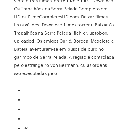
vinte e três filmes, entre 1978 e 1990. Download
Os Trapalhões na Serra Pelada Completo em
HD na FilmeCompletosHD.com. Baixar filmes
links válidos. Download filmes torrent. Baixar Os
Trapalhões na Serra Pelada 1fichier, uptobox,
uploaded. Os amigos Curió, Boroca, Mexelete e
Bateia, aventuram-se em busca de ouro no
garimpo de Serra Pelada. A região é controlada
pelo estrangeiro Von Bermann, cujas ordens
são executadas pelo
34