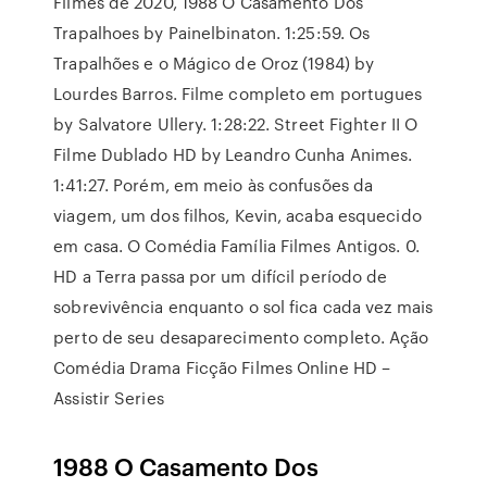
Filmes de 2020, 1988 O Casamento Dos
Trapalhoes by Painelbinaton. 1:25:59. Os
Trapalhões e o Mágico de Oroz (1984) by
Lourdes Barros. Filme completo em portugues
by Salvatore Ullery. 1:28:22. Street Fighter II O
Filme Dublado HD by Leandro Cunha Animes.
1:41:27. Porém, em meio às confusões da
viagem, um dos filhos, Kevin, acaba esquecido
em casa. O Comédia Família Filmes Antigos. 0.
HD a Terra passa por um difícil período de
sobrevivência enquanto o sol fica cada vez mais
perto de seu desaparecimento completo. Ação
Comédia Drama Ficção Filmes Online HD –
Assistir Series
1988 O Casamento Dos