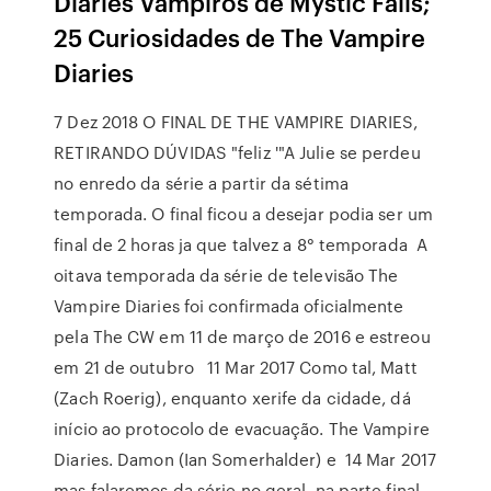
Diaries Vampiros de Mystic Falls;
25 Curiosidades de The Vampire
Diaries
7 Dez 2018 O FINAL DE THE VAMPIRE DIARIES,
RETIRANDO DÚVIDAS "feliz '"A Julie se perdeu
no enredo da série a partir da sétima
temporada. O final ficou a desejar podia ser um
final de 2 horas ja que talvez a 8° temporada A
oitava temporada da série de televisão The
Vampire Diaries foi confirmada oficialmente
pela The CW em 11 de março de 2016 e estreou
em 21 de outubro 11 Mar 2017 Como tal, Matt
(Zach Roerig), enquanto xerife da cidade, dá
início ao protocolo de evacuação. The Vampire
Diaries. Damon (Ian Somerhalder) e 14 Mar 2017
mas falaremos da série no geral, na parte final