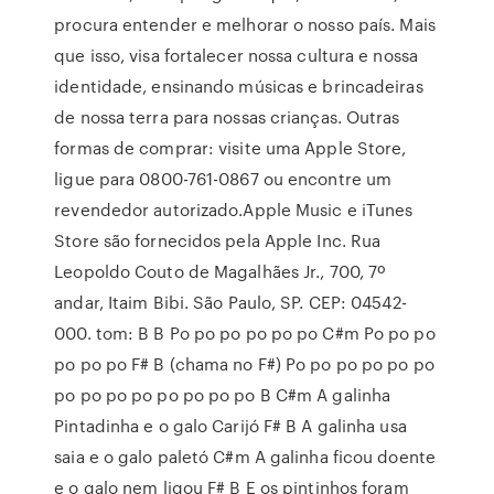
procura entender e melhorar o nosso país. Mais
que isso, visa fortalecer nossa cultura e nossa
identidade, ensinando músicas e brincadeiras
de nossa terra para nossas crianças. Outras
formas de comprar: visite uma Apple Store,
ligue para 0800-761-0867 ou encontre um
revendedor autorizado.Apple Music e iTunes
Store são fornecidos pela Apple Inc. Rua
Leopoldo Couto de Magalhães Jr., 700, 7º
andar, Itaim Bibi. São Paulo, SP. CEP: 04542-
000. tom: B B Po po po po po po C#m Po po po
po po po F# B (chama no F#) Po po po po po po
po po po po po po po po B C#m A galinha
Pintadinha e o galo Carijó F# B A galinha usa
saia e o galo paletó C#m A galinha ficou doente
e o galo nem ligou F# B E os pintinhos foram