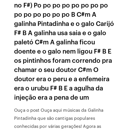
no F#) Po po po po po po po po
po po po po po po B C#m A
galinha Pintadinha e o galo Carijó
F# B A galinha usa saia e o galo
paletó C#m A galinha ficou
doente e o galo nem ligou F# B E
os pintinhos foram correndo pra
chamar o seu doutor C#m O
doutor era o peru e a enfemeira
era o urubu F# B E a agulha da
injeção era a pena de um
Ouça o post Ouça aqui músicas da Galinha
Pintadinha que são cantigas populares
conhecidas por várias gerações! Agora as