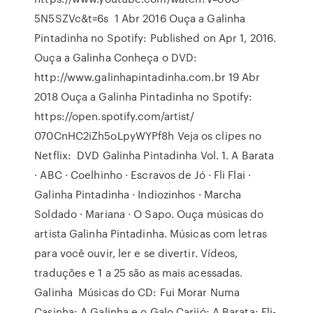
5N5SZVc&t=6s 1 Abr 2016 Ouça a Galinha
Pintadinha no Spotify: Published on Apr 1, 2016.
Ouça a Galinha Conheça o DVD:
http://www.galinhapintadinha.com.br 19 Abr
2018 Ouça a Galinha Pintadinha no Spotify:
https://open.spotify.com/artist/
070CnHC2iZh5oLpyWYPf8h Veja os clipes no
Netflix: DVD Galinha Pintadinha Vol. 1. A Barata
· ABC · Coelhinho · Escravos de Jó · Fli Flai ·
Galinha Pintadinha · Indiozinhos · Marcha
Soldado · Mariana · O Sapo. Ouça músicas do
artista Galinha Pintadinha. Músicas com letras
para você ouvir, ler e se divertir. Vídeos,
traduções e 1 a 25 são as mais acessadas.
Galinha Músicas do CD: Fui Morar Numa
Casinha; A Galinha e o Galo Carijó; A Barata; Fli-