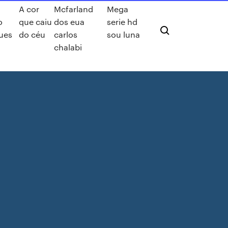
A cor
Mcfarland
Mega
o
que caiu
dos eua
serie hd
gues
do céu
carlos
sou luna
chalabi