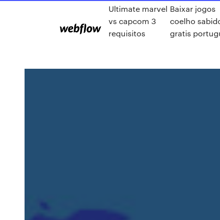
Ultimate marvel
Baixar jogos
vs capcom 3
coelho sabid
requisitos
gratis portu