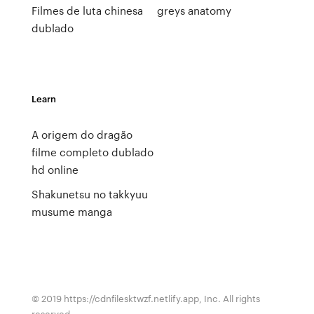
Filmes de luta chinesa
greys anatomy
dublado
Learn
A origem do dragão
filme completo dublado
hd online
Shakunetsu no takkyuu
musume manga
© 2019 https://cdnfilesktwzf.netlify.app, Inc. All rights
reserved.