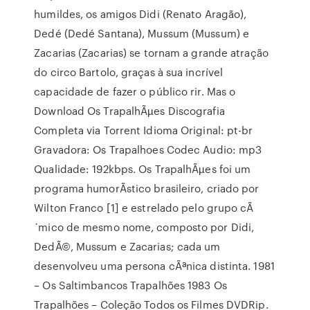
humildes, os amigos Didi (Renato Aragão),
Dedé (Dedé Santana), Mussum (Mussum) e
Zacarias (Zacarias) se tornam a grande atração
do circo Bartolo, graças à sua incrível
capacidade de fazer o público rir. Mas o
Download Os TrapalhÃµes Discografia
Completa via Torrent Idioma Original: pt-br
Gravadora: Os Trapalhoes Codec Audio: mp3
Qualidade: 192kbps. Os TrapalhÃµes foi um
programa humorÃ­stico brasileiro, criado por
Wilton Franco [1] e estrelado pelo grupo cÃ
´mico de mesmo nome, composto por Didi,
DedÃ©, Mussum e Zacarias; cada um
desenvolveu uma persona cÃªnica distinta. 1981
– Os Saltimbancos Trapalhões 1983 Os
Trapalhões – Coleção Todos os Filmes DVDRip.