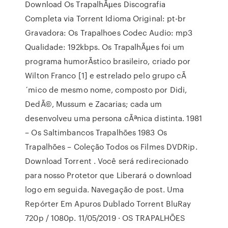
Download Os TrapalhÃµes Discografia
Completa via Torrent Idioma Original: pt-br
Gravadora: Os Trapalhoes Codec Audio: mp3
Qualidade: 192kbps. Os TrapalhÃµes foi um
programa humorÃ­stico brasileiro, criado por
Wilton Franco [1] e estrelado pelo grupo cÃ
´mico de mesmo nome, composto por Didi,
DedÃ©, Mussum e Zacarias; cada um
desenvolveu uma persona cÃªnica distinta. 1981
– Os Saltimbancos Trapalhões 1983 Os
Trapalhões – Coleção Todos os Filmes DVDRip.
Download Torrent . Você será redirecionado
para nosso Protetor que Liberará o download
logo em seguida. Navegação de post. Uma
Repórter Em Apuros Dublado Torrent BluRay
720p / 1080p. 11/05/2019 · OS TRAPALHÕES