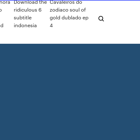
onora
Download the
Cavaleiros do
o
ridiculous 6
zodiaco soul of
subtitle
gold dublado ep
ad
indonesia
4