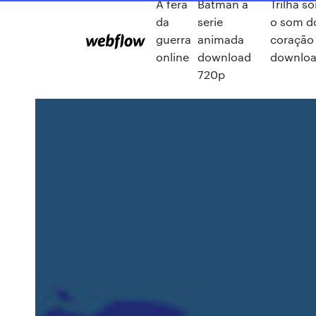
A fera
Batman a
Trilha s
da
serie
o som d
guerra
animada
coração
online
download
downlo
720p