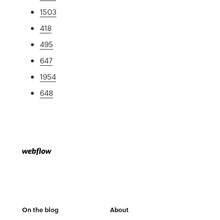
1503
418
495
647
1954
648
On the blog
About