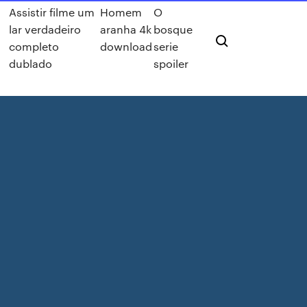
Assistir filme um
Homem
O
lar verdadeiro
aranha 4k
bosque
completo
download
serie
dublado
spoiler