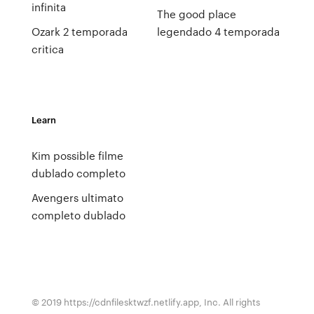
infinita
The good place
Ozark 2 temporada
legendado 4 temporada
critica
Learn
Kim possible filme
dublado completo
Avengers ultimato
completo dublado
© 2019 https://cdnfilesktwzf.netlify.app, Inc. All rights