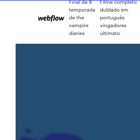
Final da 8
Filme completo
temporada
dublado em
de the
português
vampire
vingadores
diaries
ultimato