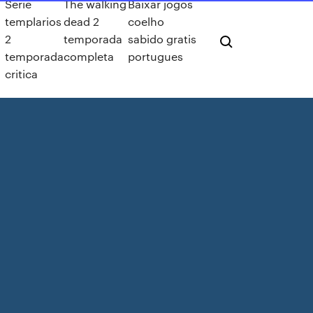
Serie
The walking
Baixar jogos
templarios
dead 2
coelho
2
temporada
sabido gratis
temporada
completa
portugues
critica