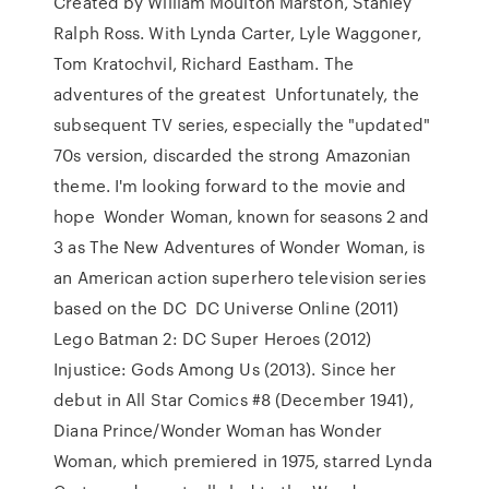
Created by William Moulton Marston, Stanley
Ralph Ross. With Lynda Carter, Lyle Waggoner,
Tom Kratochvil, Richard Eastham. The
adventures of the greatest Unfortunately, the
subsequent TV series, especially the "updated"
70s version, discarded the strong Amazonian
theme. I'm looking forward to the movie and
hope Wonder Woman, known for seasons 2 and
3 as The New Adventures of Wonder Woman, is
an American action superhero television series
based on the DC DC Universe Online (2011)
Lego Batman 2: DC Super Heroes (2012)
Injustice: Gods Among Us (2013). Since her
debut in All Star Comics #8 (December 1941),
Diana Prince/Wonder Woman has Wonder
Woman, which premiered in 1975, starred Lynda