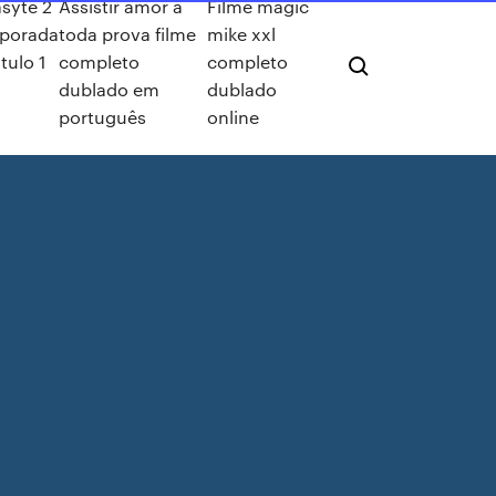
asyte 2
Assistir amor a
Filme magic
porada
toda prova filme
mike xxl
tulo 1
completo
completo
dublado em
dublado
português
online