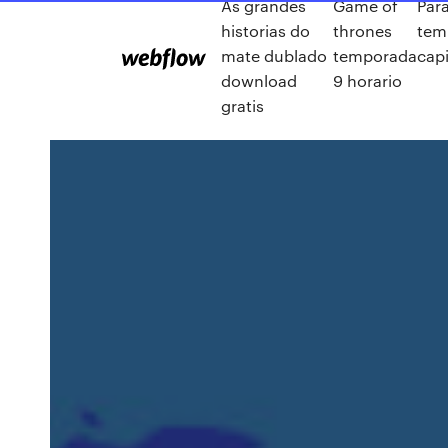
As grandes
Game of
Par
historias do
thrones
tem
mate dublado
temporada
capi
download
9 horario
gratis