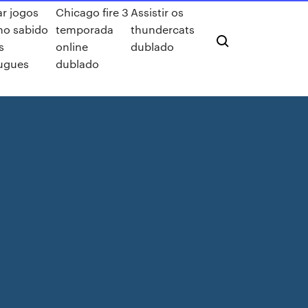
ar jogos
Chicago fire 3
Assistir os
ho sabido
temporada
thundercats
s
online
dublado
ugues
dublado