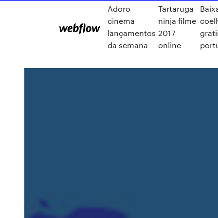
Adoro
Tartaruga
Baix
cinema
ninja filme
coel
lançamentos
2017
grati
da semana
online
port