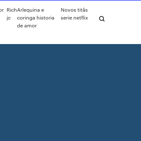
or
Rich
Arlequina e
Novos titãs
jc
coringa historia
serie netflix
de amor