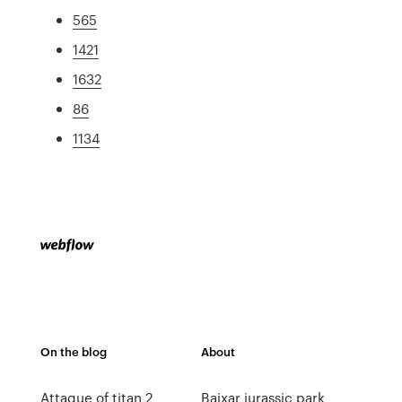
565
1421
1632
86
1134
On the blog
About
Attaque of titan 2
Baixar jurassic park