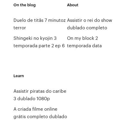
On the blog
About
Duelo de titãs 7 minutoz
Assistir o rei do show
terror
dublado completo
Shingeki no kyojin 3
On my block 2
temporada parte 2 ep 6
temporada data
Learn
Assistir piratas do caribe
3 dublado 1080p
A criada filme online
grátis completo dublado