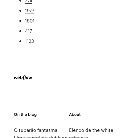
274
1977
1801
417
1123
On the blog
About
O tubarão fantasma
Elenco de the white
filme completo dublado
princess