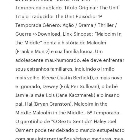
Temporada dublado. Titulo Original: The Unit
Título Traduzido: The Unit Episódio: 1ª
Temporada Gênero: Ação / Drama / Thriller /
Guerra >>Download. Link Sinopse: “Malcolm in
the Middle” conta a história de Malcolm
(Frankie Muniz) e sua família louca. Um
adolescente mau-humorado, ele deve enfrentar
seus estranhos familiares, incluindo o irmão
mais velho, Reese (Justin Berfield), o mais novo
e ignorado, Dewey (Erik Per Sullivan), o bebê
Jamie, a mãe Lois (Jane Kaczmarek) e o insano
pai, Hal (Bryan Cranston). Malcolm in the
Middle Malcolm in the Middle - 5ª Temporada.
O garotinho de "O Sexto Sentido" Haley Joel
Osment pode ter deixado o mundo estupefacto
com suas interpretações sérias e maduras, mas