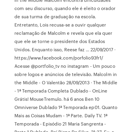
com seu discurso, quando ele é eleito o orador
de sua turma de graduação na escola.
Entretanto, Lois recusa-se a ouvir qualquer
reclamação de Malcolm e revela que ela quer
que ele se torne o presidente dos Estados
Unidos. Enquanto isso, Reese faz … 22/09/2017 ·
https://www.facebook.com/porfolio93fr1/
Acesse @portfolio_tv no instagram - Um pouco
sobre logos e anúncios de televisão. Malcolm in
the Middle - O Valentão 28/09/2013 · The Middle
- 1ª Temporada Completa Dublado - OnLine
Grátis! MouseTremulo. há 6 anos Ben 10
Omniverse Dublado 1ª Temporada ep01. Quanto
Mais as Coisas Mudam - 1ª Parte. Daily TV. 1ª
Temporada - Episódio 21 Maria Sangrenta -
Parte 1 Dublado. Raí Bispo Da Silva. 21:37. Eu, a