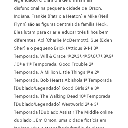
disfuncional na pequena cidade de Orson,
Indiana. Frankie (Patricia Heaton) e Mike (Neil
Flynn) são as figuras centrais da família Heck.
Eles lutam para criar e educar três filhos bem
diferentes, Axl (Charlie McDermott), Sue (Eden
Sher) e o pequeno Brick (Atticus 9-1-1 3ª
Temporada; Will & Grace 1ª,2ª,3ª,4ª,5ª,6ª,7ª,8ª,9ª
,10ª e 11ª Temporada; Good Trouble 2ª
Temporada; A Million Little Things 1ª e 2ª
Temporada; Bob Hearts Abishola 1ª Temporada
[Dublado/Legendado] Good Girls 2ª e 3ª
Temporada; The Walking Dead 10ª Temporada
[Dublado/Legendado] Westworld 2ª e 3ª
Temporada [Dublado Assistir The Middle online
dublado… Em Orson, uma cidade fictícia em
Indiana, vive a atrapalhada família de classe