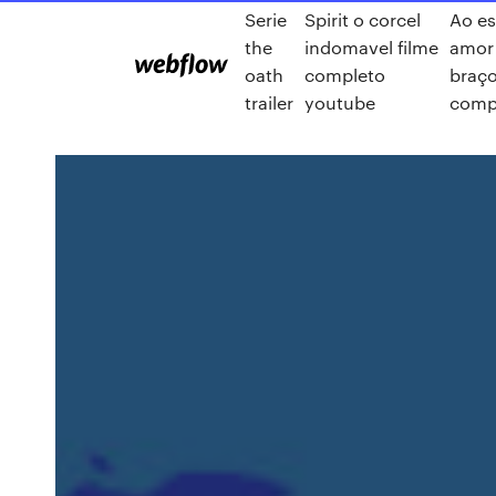
Serie
Spirit o corcel
Ao es
the
indomavel filme
amor
oath
completo
braço
trailer
youtube
comp