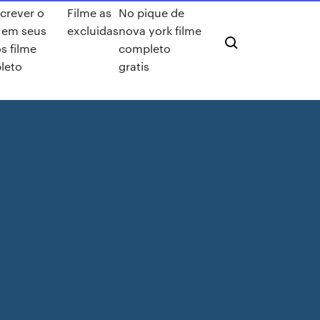
crever o
Filme as
No pique de
 em seus
excluidas
nova york filme
s filme
completo
leto
gratis