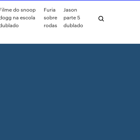
Filme do snoop
Furia
Jason
dogg na escola
sobre
parte 5
dublado
rodas
dublado