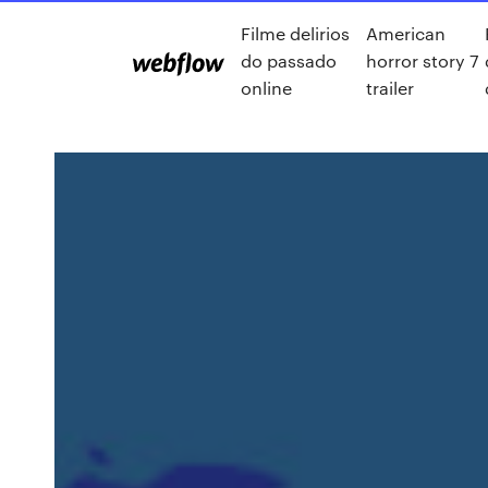
Filme delirios
American
do passado
horror story 7
online
trailer