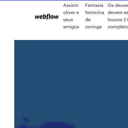
Assistir
Fantasia
Os deuse
oliver e
feminina
devem es
seus
de
loucos 2 
amigos
coringa
complet