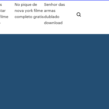
s
No pique de
Senhor das
tar
nova york filme
armas
filme
completo gratis
dublado
o
download