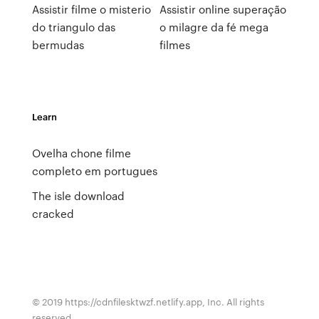
Assistir filme o misterio
Assistir online superação
do triangulo das
o milagre da fé mega
bermudas
filmes
Learn
Ovelha chone filme
completo em portugues
The isle download
cracked
© 2019 https://cdnfilesktwzf.netlify.app, Inc. All rights
reserved.