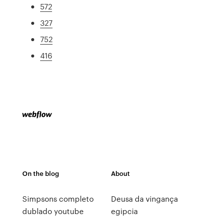
572
327
752
416
On the blog
About
Simpsons completo
Deusa da vingança
dublado youtube
egipcia