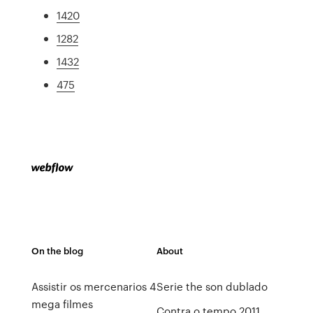
1420
1282
1432
475
On the blog
About
Assistir os mercenarios 4
Serie the son dublado
mega filmes
Contra o tempo 2011